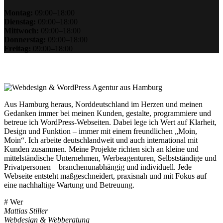
Montag:
09:00–18:00
Dienstag:
09:00–18:00
Mittwoch:
09:00–18:00
Donnerstag:
09:00–18:00
Freitag:
09:00–18:00
Aus Hamburg heraus, Norddeutschland im Herzen und meinen
Gedanken immer bei meinen Kunden, gestalte, programmiere und
betreue ich WordPress-Webseiten. Dabei lege ich Wert auf Klarheit,
Design und Funktion – immer mit einem freundlichen „Moin,
Moin“. Ich arbeite deutschlandweit und auch international mit
Kunden zusammen. Meine Projekte richten sich an kleine und
mittelständische Unternehmen, Werbeagenturen, Selbstständige und
Privatpersonen – branchenunabhängig und individuell. Jede
Webseite entsteht maßgeschneidert, praxisnah und mit Fokus auf
eine nachhaltige Wartung und Betreuung.
# Wer
Mattias Stiller
Webdesign & Webberatung