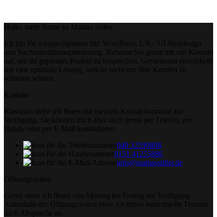
Hallo, mein Name ist Mattias Stiller
Ich bin Ihr Ansprechpartner für: WordPress,
UX-
/ UI Webdesign
und Suchmaschinenoptimierung. Nehmen Sie gerne mit mir Kontakt
auf, um ihr geplantes Projekt zu besprechen. Gemeinsam entwickeln
wir eine optimale Lösung, welche nicht nur Ihre Kunden zu
schätzen wissen.
Kontakt
Klassisch stehe ich Ihnen mit meinem Kontaktformular zur
Verfügung. Sie können mich aber auch gerne per Telefon, per
Handy oder per E-Mail kontaktieren.
040 32590808
0151 41255886
info@mattiasstiller.de
Öffnungszeiten
Gerne stehe ich Ihnen von Montag bis Freitag zur Verfügung.
Außerhalb der Öffnungszeiten biete ich Ihnen individuelle Termine
nach Absprache an.